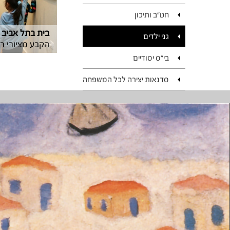
חט"ב ותיכון
בית בתל אביב
גני ילדים
הקבע מציורי רא
בי"ס יסודיים
סדנאות יצירה לכל המשפחה